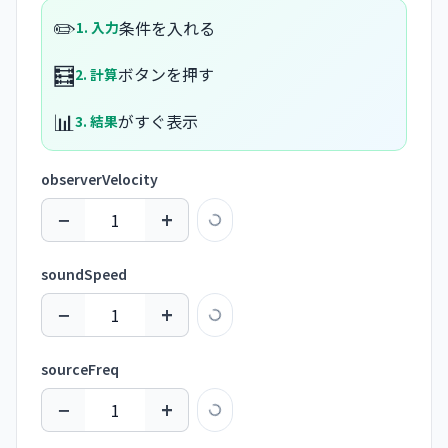
✏️
条件を入れる
1. 入力
🧮
ボタンを押す
2. 計算
📊
がすぐ表示
3. 結果
observerVelocity
−
+
soundSpeed
−
+
sourceFreq
−
+