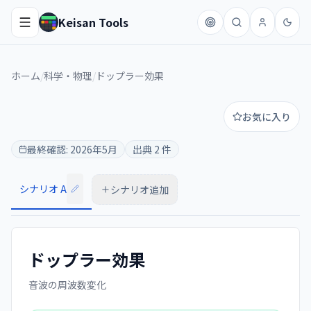
Keisan Tools
ホーム
/
科学・物理
/
ドップラー効果
お気に入り
最終確認:
2026年5月
出典
2
件
シナリオ A
シナリオ追加
ドップラー効果
音波の周波数変化