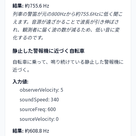
結果:
約755.6 Hz
列車の警笛が元の800Hzから約755.6Hzに低く聞こ
えます。音源が遠ざかることで波長が引き伸ばさ
れ、観測者に届く波の数が減るため、低い音に変
化するのです。
静止した警報機に近づく自転車
自転車に乗って、鳴り続けている静止した警報機に
近づく。
入力値:
observerVelocity
:
5
soundSpeed
:
340
sourceFreq
:
600
sourceVelocity
:
0
結果:
約608.8 Hz