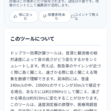
評価はこの端末にだけ保存されます。送信は不要です。改
善のヒントとして編集部が活用します。
役に立っ
改善余地あ
コメントで教え
た
り
る
このツールについて
ドップラー効果計算ツールは、音源と観測者の相
対速度によって音の高さがどう変化するかをシミ
ュレートします。例えば、救急車のサイレンが近づ
く際に高く聞こえ、遠ざかる際に低く聞こえる現
象を数値で理解できます。具体的には、音速
340m/sの中、1000Hzのサイレンが30m/sで接近す
る場合、あなたには約1096Hzとして聞こえ、遠ざ
かる場合は約919Hzに変化することが分かります。
このツールは、速度測定器の原理や、医療用超音
波、天文学における星の観測など、幅広い分野で