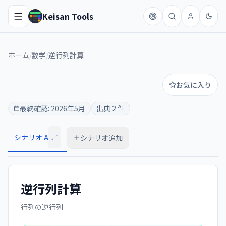
Keisan Tools
ホーム
/
数学
/
逆行列計算
お気に入り
最終確認:
2026年5月
出典
2
件
シナリオ A
シナリオ追加
逆行列計算
行列の逆行列