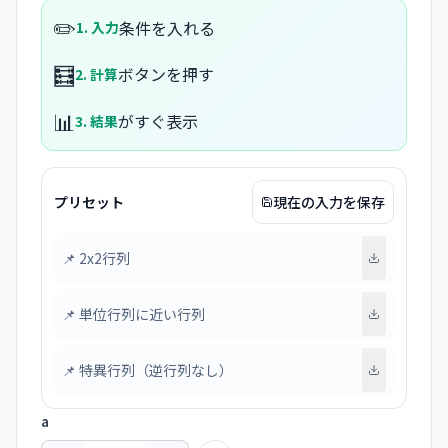
✏️
条件を入れる
1. 入力
🧮
ボタンを押す
2. 計算
📊
がすぐ表示
3. 結果
プリセット
現在の入力を保存
📌
2x2行列
📌
単位行列に近い行列
📌
特異行列（逆行列なし）
a