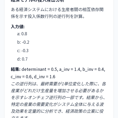
ある経済システムにおける生産者間の相互依存関
係を示す投入係数行列の逆行列を計算。
入力値:
a
:
0.8
b
:
-0.2
c
:
-0.3
d
:
0.7
結果:
determinant = 0.5, a_inv = 1.4, b_inv = 0.4,
c_inv = 0.6, d_inv = 1.6
この逆行列は、最終需要が1単位変化した際に、各
産業がどれだけ生産量を増加させる必要があるか
を示すレオンチェフ逆行列の一部です。結果から、
特定の産業の需要変化がシステム全体に与える波
及効果を定量的に分析でき、経済政策の立案に役
立ちます。