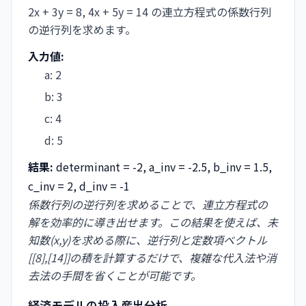
2x + 3y = 8, 4x + 5y = 14 の連立方程式の係数行列
の逆行列を求めます。
入力値:
a
:
2
b
:
3
c
:
4
d
:
5
結果:
determinant = -2, a_inv = -2.5, b_inv = 1.5,
c_inv = 2, d_inv = -1
係数行列の逆行列を求めることで、連立方程式の
解を効率的に導き出せます。この結果を使えば、未
知数(x,y)を求める際に、逆行列と定数項ベクトル
[[8],[14]]の積を計算するだけで、複雑な代入法や消
去法の手間を省くことが可能です。
経済モデルの投入産出分析