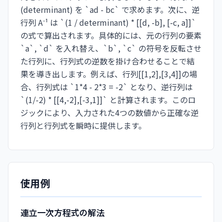
(determinant) を `ad - bc` で求めます。次に、逆
行列 A⁻¹ は `(1 / determinant) * [[d, -b], [-c, a]]`
の式で算出されます。具体的には、元の行列の要素
`a`, `d` を入れ替え、`b`, `c` の符号を反転させ
た行列に、行列式の逆数を掛け合わせることで結
果を導き出します。例えば、行列[[1,2],[3,4]]の場
合、行列式は `1*4 - 2*3 = -2` となり、逆行列は
`(1/-2) * [[4,-2],[-3,1]]` と計算されます。このロ
ジックにより、入力された4つの数値から正確な逆
行列と行列式を瞬時に提供します。
使用例
連立一次方程式の解法