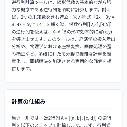
逆行列計算ツールは、線形代数の基本的ながら強
力な概念である逆行列を瞬時に計算します。例え
ば、2つの未知数を含む連立一次方程式「2x + 3y =
8, 4x + 5y = 14」を解く際、係数行列[[2,3],[4,5]]
の逆行列を使えば、X=A⁻¹Bの形で効率的に解(x,y)
を導き出せます。このツールは、経済学の投入産出
分析や、物理学における座標変換、画像処理の歪
み補正など、多岐にわたる分野で複雑な計算を簡
素化し、問題解決を加速させる実用的な価値を提
供します。
計算の仕組み
当ツールでは、2x2行列 A = [[a, b], [c, d]] の逆行
列を以下のステップで計算します。まず、行列式