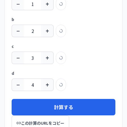
−
+
b
−
+
c
−
+
d
−
+
計算する
この計算のURLをコピー