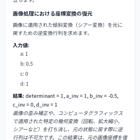
画像処理における座標変換の復元
画像に適用された傾斜変換（シアー変換）を元に
戻すための逆変換行列を求めます。
入力値:
a
:
1
b
:
0.5
c
:
0
d
:
1
結果:
determinant = 1, a_inv = 1, b_inv = -0.5,
c_inv = 0, d_inv = 1
画像の歪み補正や、コンピュータグラフィックス
で適用された特定の幾何変換（回転、拡大縮小、
シアーなど）を打ち消し、元の状態に戻す際に逆
行列は不可欠です。この結果は、元の画像座標を復