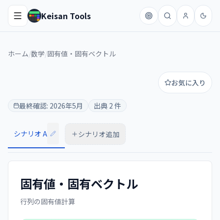
Keisan Tools
ホーム
/
数学
/
固有値・固有ベクトル
お気に入り
最終確認:
2026年5月
出典
2
件
シナリオ A
シナリオ追加
固有値・固有ベクトル
行列の固有値計算