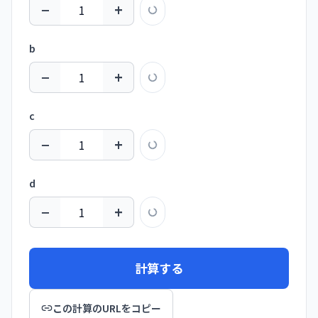
−
+
b
−
+
c
−
+
d
−
+
計算する
この計算のURLをコピー