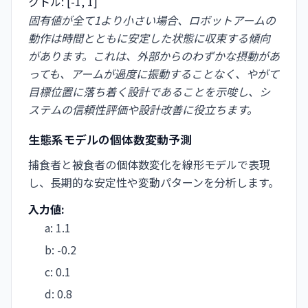
クトル: [-1, 1]
固有値が全て1より小さい場合、ロボットアームの
動作は時間とともに安定した状態に収束する傾向
があります。これは、外部からのわずかな摂動があ
っても、アームが過度に振動することなく、やがて
目標位置に落ち着く設計であることを示唆し、シ
ステムの信頼性評価や設計改善に役立ちます。
生態系モデルの個体数変動予測
捕食者と被食者の個体数変化を線形モデルで表現
し、長期的な安定性や変動パターンを分析します。
入力値:
a
:
1.1
b
:
-0.2
c
:
0.1
d
:
0.8