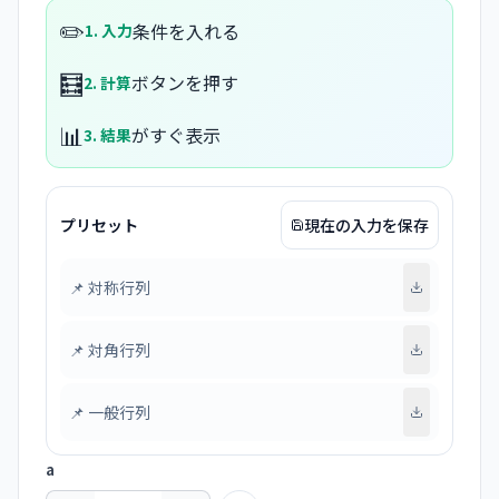
✏️
条件を入れる
1. 入力
🧮
ボタンを押す
2. 計算
📊
がすぐ表示
3. 結果
プリセット
現在の入力を保存
📌
対称行列
📌
対角行列
📌
一般行列
a