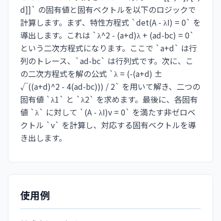
d]]` の固有値と固有ベクトルを以下のロジックで
計算します。まず、特性方程式 `det(A - λI) = 0` を
導出します。これは `λ^2 - (a+d)λ + (ad-bc) = 0`
という二次方程式になります。ここで `a+d` は行
列のトレース、`ad-bc` は行列式です。次に、こ
の二次方程式を解の公式 `λ = (-(a+d) ±
√((a+d)^2 - 4(ad-bc))) / 2` を用いて解き、二つの
固有値 `λ1` と `λ2` を求めます。最後に、各固有
値 `λ` に対して `(A - λI)v = 0` を満たす非ゼロベ
クトル `v` を計算し、対応する固有ベクトルを導
き出します。
使用例