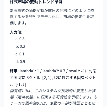
株式市場の変動トレンド予測
ある株式の価格変動が前日の価格にどのように依
存するかを行列でモデル化し、市場の安定性を評
価します。
入力値:
a
:
0.8
b
:
0.2
c
:
0.1
d
:
0.9
結果:
lambda1: 1 / lambda2: 0.7 / result: λ1に対応
する固有ベクトル: [2, 1], λ2に対応する固有ベクト
ル: [-1, 1]
固有値1.0は、このシステムが長期的に安定した状
態（定常状態）に収束する可能性を示唆します。も
う一方の固有値0.7は、変動の一部が時間とともに