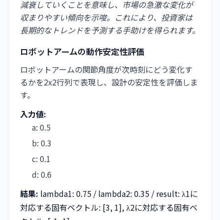
減衰していくことを意味し、市場の急激な変化が
収まりやすい傾向を示唆。これにより、投資家は
長期的なトレンドを予測する手助けを得られます。
ロボットアームの動作安定性評価
ロボットアームの関節角度が次時刻にどう変化す
るかを2x2行列で表現し、設計の安定性を評価しま
す。
入力値:
a
:
0.5
b
:
0.3
c
:
0.1
d
:
0.6
結果:
lambda1: 0.75 / lambda2: 0.35 / result: λ1に
対応する固有ベクトル: [3, 1], λ2に対応する固有ベ