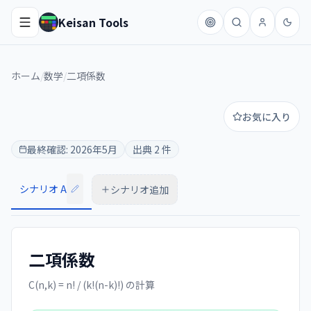
Keisan Tools
ホーム
/
数学
/
二項係数
お気に入り
最終確認:
2026年5月
出典
2
件
シナリオ A
シナリオ追加
二項係数
C(n,k) = n! / (k!(n-k)!) の計算