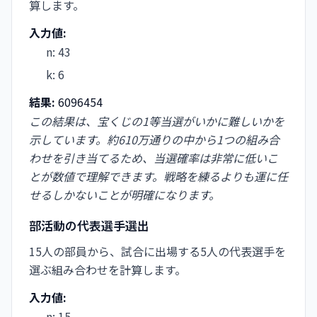
算します。
入力値:
n
:
43
k
:
6
結果:
6096454
この結果は、宝くじの1等当選がいかに難しいかを
示しています。約610万通りの中から1つの組み合
わせを引き当てるため、当選確率は非常に低いこ
とが数値で理解できます。戦略を練るよりも運に任
せるしかないことが明確になります。
部活動の代表選手選出
15人の部員から、試合に出場する5人の代表選手を
選ぶ組み合わせを計算します。
入力値:
n
:
15