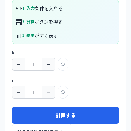
✏️
条件を入れる
1. 入力
🧮
ボタンを押す
2. 計算
📊
がすぐ表示
3. 結果
k
−
+
n
−
+
計算する