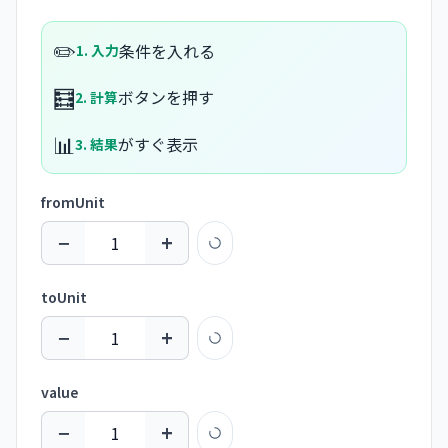
✏️
条件を入れる
1. 入力
🧮
ボタンを押す
2. 計算
📊
がすぐ表示
3. 結果
fromUnit
−
+
toUnit
−
+
value
−
+