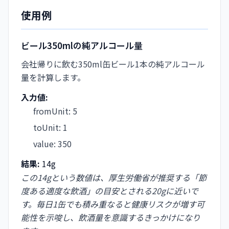
使用例
ビール350mlの純アルコール量
会社帰りに飲む350ml缶ビール1本の純アルコール
量を計算します。
入力値:
fromUnit
:
5
toUnit
:
1
value
:
350
結果:
14g
この14gという数値は、厚生労働省が推奨する「節
度ある適度な飲酒」の目安とされる20gに近いで
す。毎日1缶でも積み重なると健康リスクが増す可
能性を示唆し、飲酒量を意識するきっかけになり