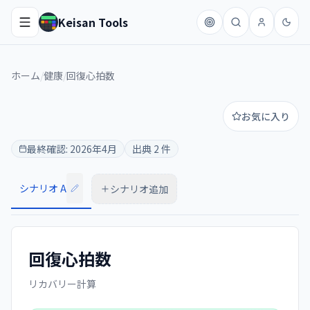
Keisan Tools
ホーム
/
健康
/
回復心拍数
お気に入り
最終確認:
2026年4月
出典
2
件
シナリオ A
シナリオ追加
回復心拍数
リカバリー計算