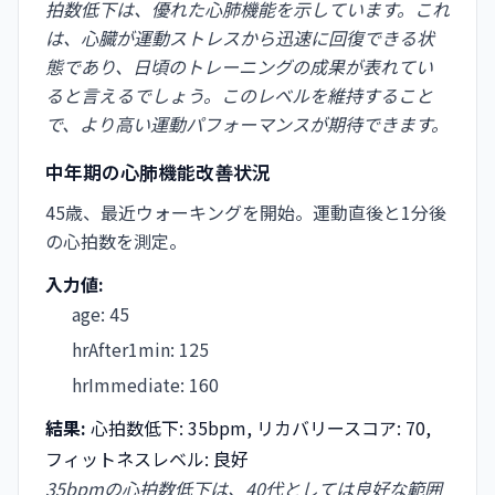
拍数低下は、優れた心肺機能を示しています。これ
は、心臓が運動ストレスから迅速に回復できる状
態であり、日頃のトレーニングの成果が表れてい
ると言えるでしょう。このレベルを維持すること
で、より高い運動パフォーマンスが期待できます。
中年期の心肺機能改善状況
45歳、最近ウォーキングを開始。運動直後と1分後
の心拍数を測定。
入力値:
age
:
45
hrAfter1min
:
125
hrImmediate
:
160
結果:
心拍数低下: 35bpm, リカバリースコア: 70,
フィットネスレベル: 良好
35bpmの心拍数低下は、40代としては良好な範囲