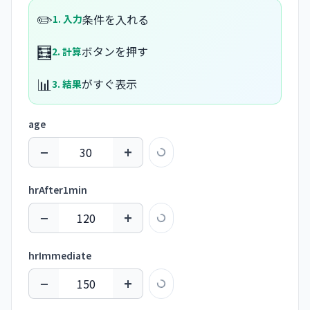
✏️
条件を入れる
1. 入力
🧮
ボタンを押す
2. 計算
📊
がすぐ表示
3. 結果
age
−
+
hrAfter1min
−
+
hrImmediate
−
+