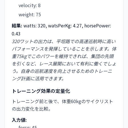
velocity
:
8
weight
:
75
結果:
watts: 320, watsPerKg: 4.27, horsePower:
0.43
320ワットの出力は、平坦路での高速巡航時に高い
パフォーマンスを発揮していることを示します。体
重75kgでこのパワーを維持できれば、集団の先頭
を引くなど、レース展開において有利に働くでしょ
う。自身の巡航速度を向上させるためのトレーニ
ング計画に活用できます。
トレーニング効果の定量化
トレーニング前と後で、体重60kgのサイクリスト
の出力変化を比較。
入力値:
force
:
45