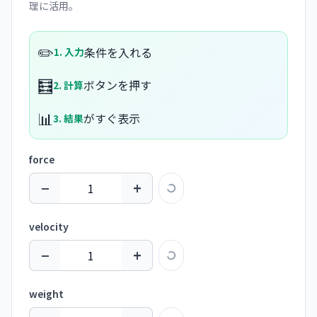
理に活用。
✏️
条件を入れる
1. 入力
🧮
ボタンを押す
2. 計算
📊
がすぐ表示
3. 結果
force
−
+
velocity
−
+
weight